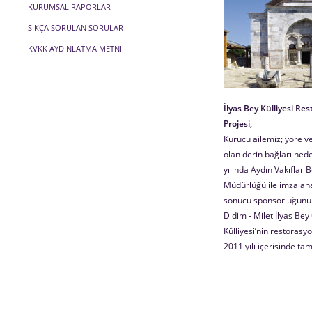
KURUMSAL RAPORLAR
SIKÇA SORULAN SORULAR
KVKK AYDINLATMA METNİ
İlyas Bey Külliyesi Re
Projesi,
Kurucu ailemiz; yöre ve 
olan derin bağları ned
yılında Aydın Vakıflar 
Müdürlüğü ile imzalan
sonucu sponsorluğunu 
Didim - Milet İlyas Bey
Külliyesi’nin restorasyo
2011 yılı içerisinde ta